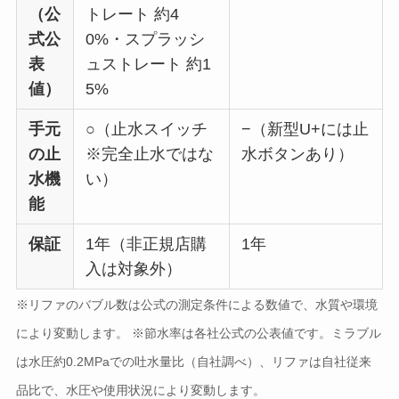
（公
トレート 約4
式公
0%・スプラッシ
表
ュストレート 約1
値）
5%
手元
○（止水スイッチ
−（新型U+には止
の止
※完全止水ではな
水ボタンあり）
水機
い）
能
保証
1年（非正規店購
1年
入は対象外）
※リファのバブル数は公式の測定条件による数値で、水質や環境
により変動します。 ※節水率は各社公式の公表値です。ミラブル
は水圧約0.2MPaでの吐水量比（自社調べ）、リファは自社従来
品比で、水圧や使用状況により変動します。